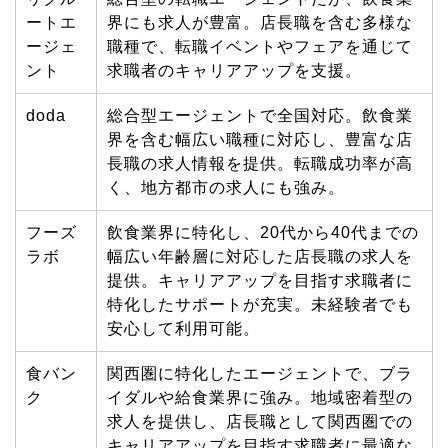
ートエ
界にも求人が豊富。店長職を含む多様な
ージェ
職種で、転職イベントやフェアを通じて
ント
求職者のキャリアアップを支援。
doda
総合型エージェントで全国対応。飲食業
界を含む幅広い職種に対応し、豊富な店
長職の求人情報を提供。転職成功率が高
く、地方都市の求人にも強み。
フーズ
飲食業界に特化し、
20
代から
40
代までの
ラボ
幅広い年齢層に対応した店長職の求人を
提供。キャリアアップを目指す求職者に
特化したサポートが充実。未経験者でも
安心して利用可能。
食バン
関西圏に特化したエージェントで、ブラ
ク
イダルや給食業界に強み。地域密着型の
求人を提供し、店長職として関西圏での
キャリアアップを目指す求職者に最適な