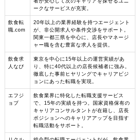
者が安心して次のキャリアを探せるユニ
ークなサービスが充実。
飲食転
20
年以上の業界経験を持つエージェント
職
.com
が、非公開求人や条件交渉をサポート。
関東一都三県を中心に、店長やマネージ
ャー職を含む豊富な求人を提供。
飲食求
東京を中心に
15
年以上の運営実績があ
人なび
り、特に
40
代以上の店長候補者に強み。
徹底した事前ヒヤリングでキャリアビジ
ョンにあった転職を実現。
エフジ
飲食業界に特化した転職支援サービス
ョブ
で、
15
年の実績を持つ。国家資格保有の
キャリアコンサルタントが在籍し、店長
ポジションへのキャリアアップを目指す
転職活動をサポート。
リクル
総合型の転職エージェントだが、飲食業