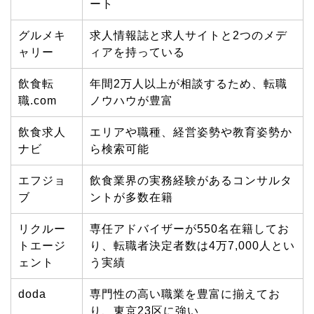
ート
グルメキ
求人情報誌と求人サイトと
2
つのメデ
ャリー
ィアを持っている
飲食転
年間
2
万人以上が相談するため、転職
職
.com
ノウハウが豊富
飲食求人
エリアや職種、経営姿勢や教育姿勢か
ナビ
ら検索可能
エフジョ
飲食業界の実務経験があるコンサルタ
ブ
ントが多数在籍
リクルー
専任アドバイザーが
550
名在籍してお
トエージ
り、転職者決定者数は
4
万
7,000
人とい
ェント
う実績
doda
専門性の高い職業を豊富に揃えてお
り、東京
23
区に強い