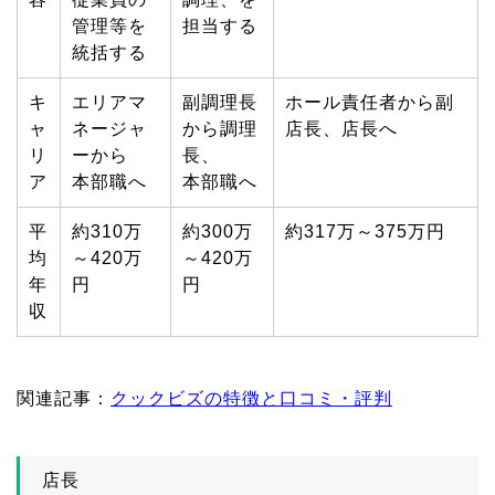
管理等を
担当する
統括する
キ
エリアマ
副調理長
ホール責任者から副
ャ
ネージャ
から調理
店長、店長へ
リ
ーから
長、
ア
本部職へ
本部職へ
平
約310万
約300万
約317万～375万円
均
～420万
～420万
年
円
円
収
関連記事：
クックビズの特徴と口コミ・評判
店長