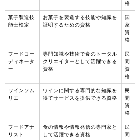
格
菓子製造技
お菓子を製造する技能や知識を
国
能士検定
証明するための資格
家
資
格
フードコー
専門知識や技術で食のトータル
民
ディネータ
クリエイターとして活躍できる
間
ー
資格
資
格
ワインソム
ワインに関する専門的な知識を
民
リエ
得てサービスを提供できる資格
間
資
格
フードアナ
食の情報や情報発信の専門家と
民
リスト
して活躍できる資格
間