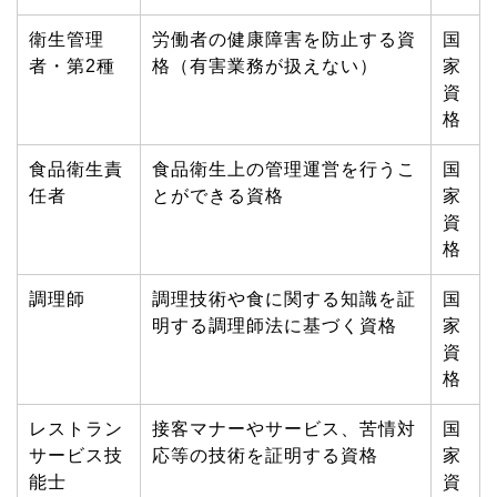
衛生管理
労働者の健康障害を防止する資
国
者・第2種
格（有害業務が扱えない）
家
資
格
食品衛生責
食品衛生上の管理運営を行うこ
国
任者
とができる資格
家
資
格
調理師
調理技術や食に関する知識を証
国
明する調理師法に基づく資格
家
資
格
レストラン
接客マナーやサービス、苦情対
国
サービス技
応等の技術を証明する資格
家
能士
資